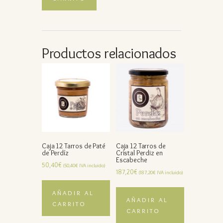
Productos relacionados
Caja 12 Tarros de Paté
Caja 12 Tarros de
de Perdíz
Cristal Perdiz en
Escabeche
50,40
€
(
50,40
€
IVA incluido)
187,20
€
(
187,20
€
IVA incluido)
AÑADIR AL
AÑADIR AL
CARRITO
CARRITO