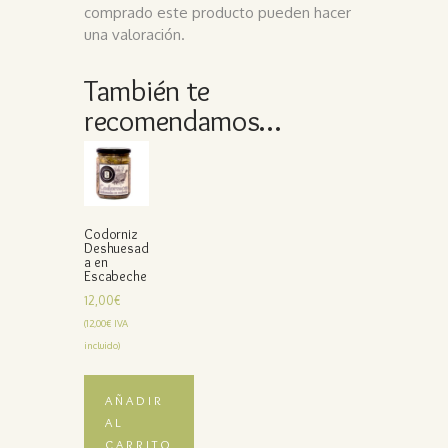
comprado este producto pueden hacer
una valoración.
También te
recomendamos…
Codorniz
Deshuesad
a en
Escabeche
12,00
€
(
12,00
€
IVA
incluido)
AÑADIR
AL
CARRITO