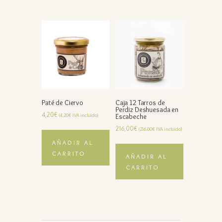
Paté de Ciervo
Caja 12 Tarros de
Perdiz Deshuesada en
4,20
€
(
4,20
€
IVA incluido)
Escabeche
216,00
€
(
216,00
€
IVA incluido)
AÑADIR AL
CARRITO
AÑADIR AL
CARRITO