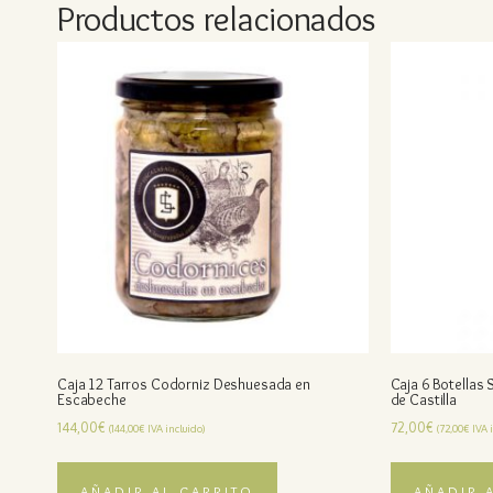
Productos relacionados
Caja 12 Tarros Codorniz Deshuesada en
Caja 6 Botellas 
Escabeche
de Castilla
144,00
€
72,00
€
(
144,00
€
IVA incluido)
(
72,00
€
IVA i
AÑADIR AL CARRITO
AÑADIR 