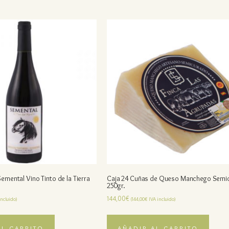
Semental Vino Tinto de la Tierra
Caja 24 Cuñas de Queso Manchego Semi
250gr.
144,00
€
ncluido)
(
144,00
€
IVA incluido)
AL CARRITO
AÑADIR AL CARRITO