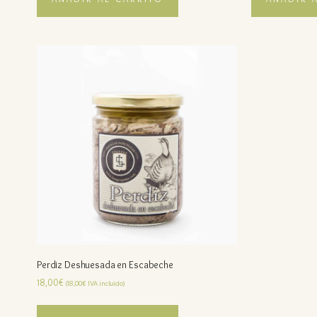
Perdiz Deshuesada en Escabeche
18,00
€
(
18,00
€
IVA incluido)