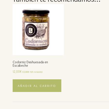
Codorniz Deshuesada en
Escabeche
12,00
€
(
12,00
€
IVA incluido)
AÑADIR AL CARRITO