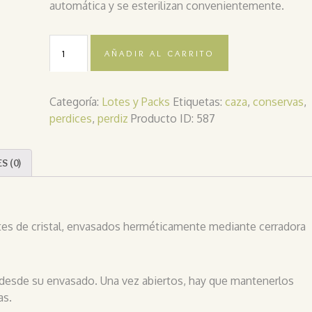
automática y se esterilizan convenientemente.
AÑADIR AL CARRITO
Categoría:
Lotes y Packs
Etiquetas:
caza
,
conservas
,
perdices
,
perdiz
Producto ID:
587
S (0)
tes de cristal, envasados herméticamente mediante cerradora
 desde su envasado. Una vez abiertos, hay que mantenerlos
as.