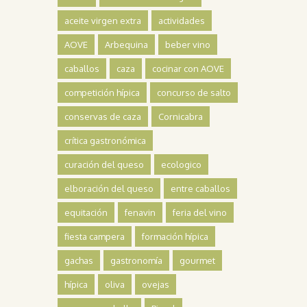
aceite virgen extra
actividades
AOVE
Arbequina
beber vino
caballos
caza
cocinar con AOVE
competición hípica
concurso de salto
conservas de caza
Cornicabra
crítica gastronómica
curación del queso
ecologico
elboración del queso
entre caballos
equitación
fenavin
feria del vino
fiesta campera
formación hípica
gachas
gastronomía
gourmet
hípica
oliva
ovejas