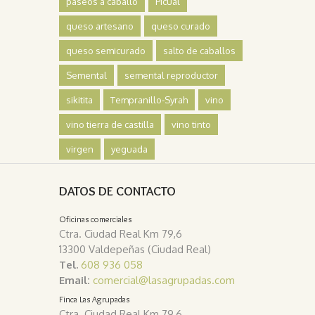
paseos a caballo
Picual
queso artesano
queso curado
queso semicurado
salto de caballos
Semental
semental reproductor
sikitita
Tempranillo-Syrah
vino
vino tierra de castilla
vino tinto
virgen
yeguada
DATOS DE CONTACTO
Oficinas comerciales
Ctra. Ciudad Real Km 79,6
13300 Valdepeñas (Ciudad Real)
Tel.
608 936 058
Email:
comercial@lasagrupadas.com
Finca Las Agrupadas
Ctra. Ciudad Real Km 79,6