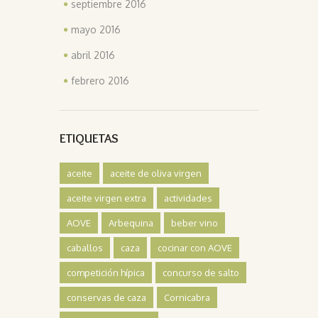
septiembre 2016
mayo 2016
abril 2016
febrero 2016
ETIQUETAS
aceite
aceite de oliva virgen
aceite virgen extra
actividades
AOVE
Arbequina
beber vino
caballos
caza
cocinar con AOVE
competición hípica
concurso de salto
conservas de caza
Cornicabra