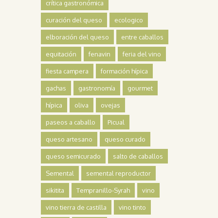
crítica gastronómica
curación del queso
ecologico
elboración del queso
entre caballos
equitación
fenavin
feria del vino
fiesta campera
formación hípica
gachas
gastronomía
gourmet
hípica
oliva
ovejas
paseos a caballo
Picual
queso artesano
queso curado
queso semicurado
salto de caballos
Semental
semental reproductor
sikitita
Tempranillo-Syrah
vino
vino tierra de castilla
vino tinto