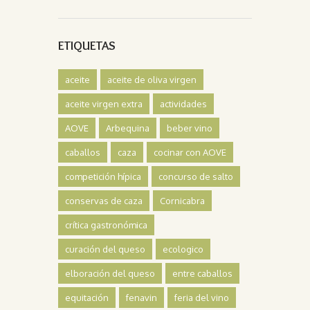
ETIQUETAS
aceite
aceite de oliva virgen
aceite virgen extra
actividades
AOVE
Arbequina
beber vino
caballos
caza
cocinar con AOVE
competición hípica
concurso de salto
conservas de caza
Cornicabra
crítica gastronómica
curación del queso
ecologico
elboración del queso
entre caballos
equitación
fenavin
feria del vino