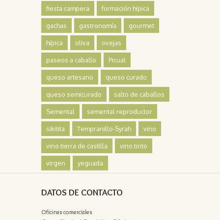
fiesta campera
formación hípica
gachas
gastronomía
gourmet
hípica
oliva
ovejas
paseos a caballo
Picual
queso artesano
queso curado
queso semicurado
salto de caballos
Semental
semental reproductor
sikitita
Tempranillo-Syrah
vino
vino tierra de castilla
vino tinto
virgen
yeguada
DATOS DE CONTACTO
Oficinas comerciales